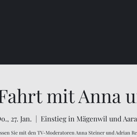
Fahrt mit Anna u
o., 27. Jan.
  |  
Einstieg in Mägenwil und Aar
ssen Sie mit den TV-Moderatoren Anna Steiner und Adrian 