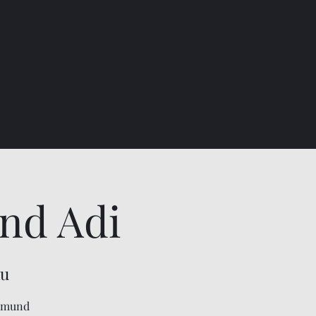
nd Adi
au
Remund