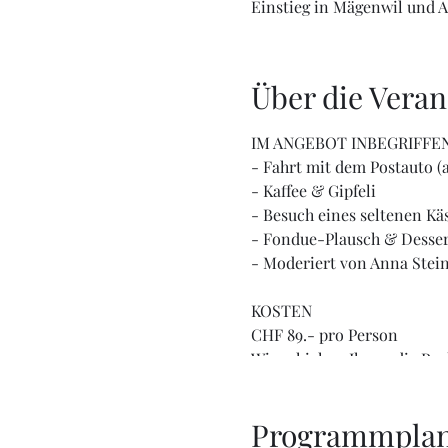
Einstieg in Mägenwil und 
Über die Veran
IM ANGEBOT INBEGRIFFE
- Fahrt mit dem Postauto (
- Kaffee & Gipfeli
- Besuch eines seltenen K
- Fondue-Plausch & Desser
- Moderiert von Anna Stei
KOSTEN
CHF 89.- pro Person
Wir schicken Ihnen die Rec
Bitte beachten Sie: Erst na
Programmpla