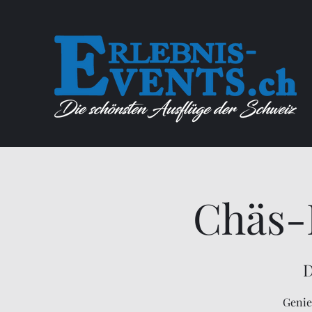
Chäs-
D
Genie