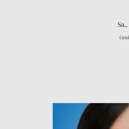
Sa.,
Geni