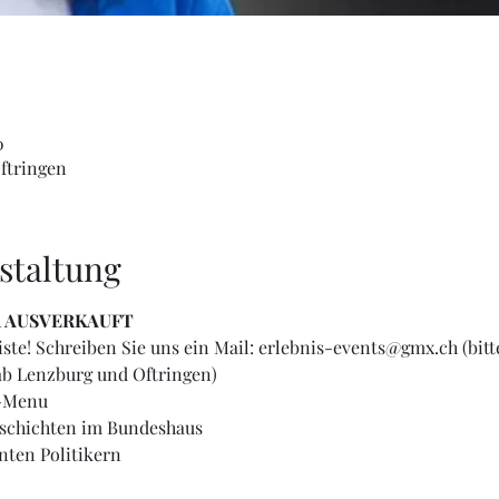
0
ftringen
staltung
R AUSVERKAUFT
iste! Schreiben Sie uns ein Mail: erlebnis-events@gmx.ch (bi
ab Lenzburg und Oftringen)
g-Menu
schichten im Bundeshaus
nten Politikern