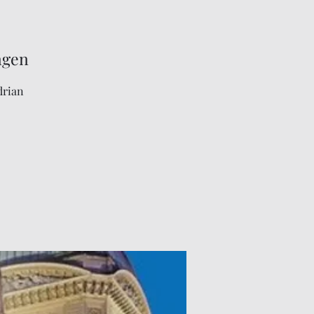
ngen
drian